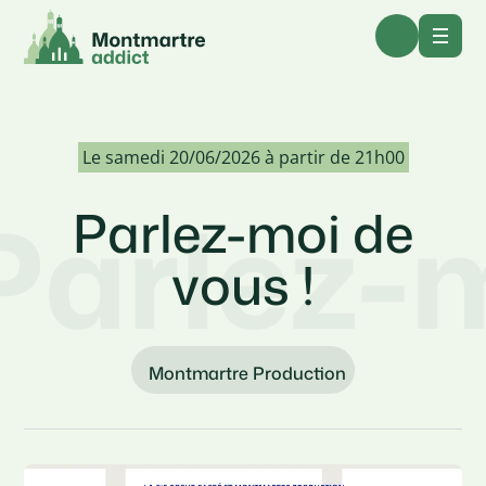
Le samedi 20/06/2026 à partir de 21h00
Parlez-m
Parlez-moi de
vous !
Montmartre Production